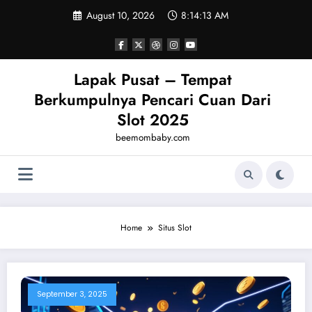
Skip
August 10, 2026
8:14:13 AM
to
content
Lapak Pusat – Tempat
Berkumpulnya Pencari Cuan Dari
Slot 2025
beemombaby.com
Home
Situs Slot
September 3, 2025