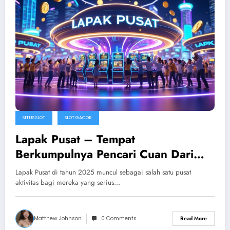
SITUS SLOT
SLOT GACOR
Lapak Pusat – Tempat
Berkumpulnya Pencari Cuan Dari
Slot 2025
Lapak Pusat di tahun 2025 muncul sebagai salah satu pusat
aktivitas bagi mereka yang serius…
Matthew Johnson
0 Comments
Read More