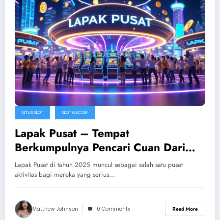
SITUS SLOT
SLOT GACOR
Lapak Pusat – Tempat
Berkumpulnya Pencari Cuan Dari
Slot 2025
Lapak Pusat di tahun 2025 muncul sebagai salah satu pusat
aktivitas bagi mereka yang serius…
Matthew Johnson
0 Comments
Read More